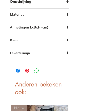
Omschrijving
Wandconsole met bovenbrad uit
Materiaal
Graniet Jasberg
Staal en Graniet
Afmetingen LxBxH (cm)
180x40x62
Kleur
Zwart
Levertermijn
max 10 weken
Anderen bekeken
ook:
Nieuw
Nieuw