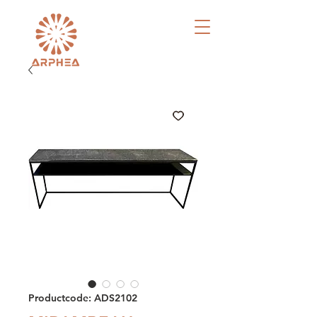
Productcode: ADS2102