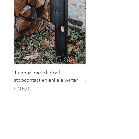
Tuinpaal met dubbel
LE FRAYSSE - Bijzettafel
stopcontact en enkele warter
Prijs
€ 395,00
Prijs
€ 109,00