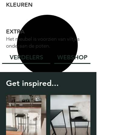
KLEUREN
EXTRA
Het meubel is voorzien van viltjes
onderaan de poten.
VERDELERS
WEBSHOP
Get inspired...