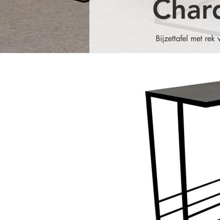
Char
Bijzettafel met rek v