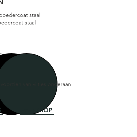
N
poedercoat staal
edercoat staal
voorzien van viltjes onderaan
S
WEBSHOP