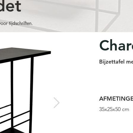
det
oor tijdschriften.
Char
Bijzettafel me
AFMETING
35x25x50 cm