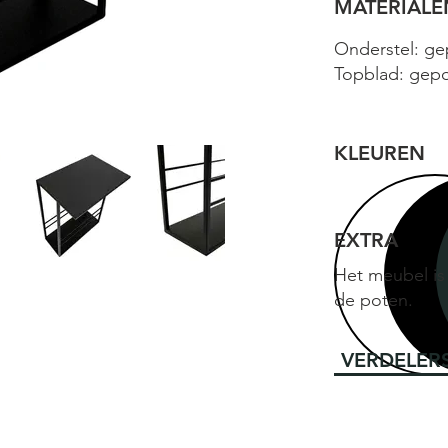
MATERIALE
Onderstel: ge
Topblad: gepo
KLEUREN
EXTRA
Het meubel is 
de poten.
VERDELER