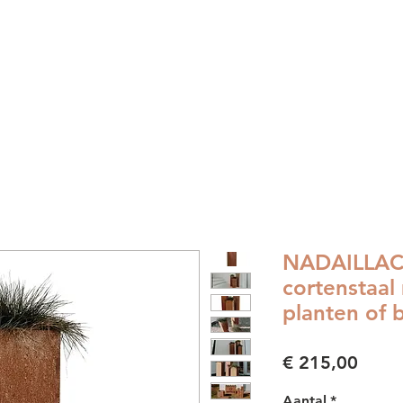
Home
Collectie
Shop
Team
NADAILLAC- 
cortenstaal
planten of
Prijs
€ 215,00
Aantal
*