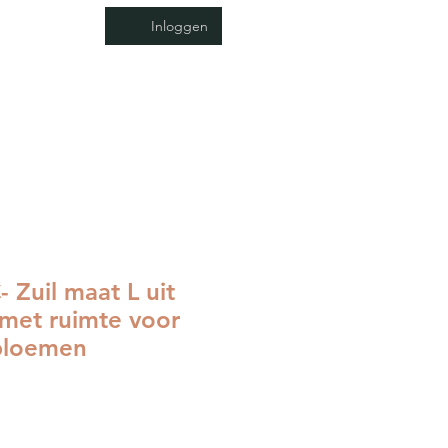
Inloggen
Verdelers
Contact
Zuil maat L uit
 met ruimte voor
 bloemen