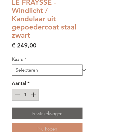
LE FRAYSSE -
Windlicht /
Kandelaar uit
gepoedercoat staal
zwart
Prijs
€ 249,00
Kaars
*
Aantal
*
In winkelwagen
Nu kopen