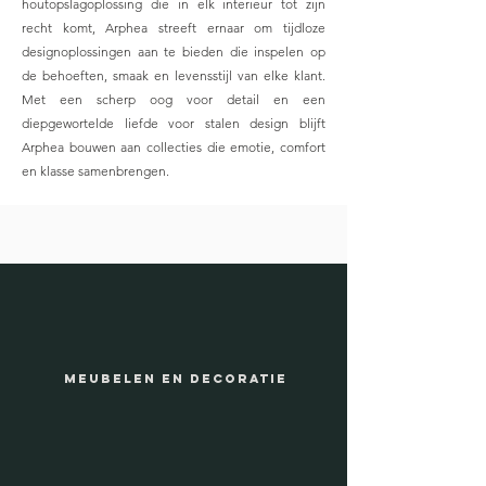
houtopslagoplossing die in elk interieur tot zijn
recht komt, Arphea streeft ernaar om tijdloze
designoplossingen aan te bieden die inspelen op
de behoeften, smaak en levensstijl van elke klant.
Met een scherp oog voor detail en een
diepgewortelde liefde voor stalen design blijft
Arphea bouwen aan collecties die emotie, comfort
en klasse samenbrengen.
Meubelen en DecoRATIE